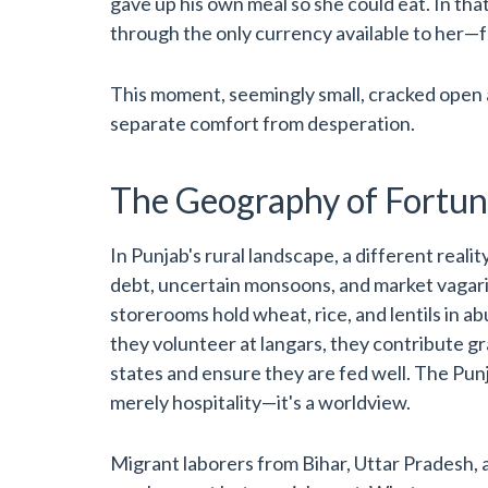
gave up his own meal so she could eat. In th
through the only currency available to her—fo
This moment, seemingly small, cracked open a 
separate comfort from desperation.
The Geography of Fortu
In Punjab's rural landscape, a different real
debt, uncertain monsoons, and market vagari
storerooms hold wheat, rice, and lentils in a
they volunteer at langars, they contribute g
states and ensure they are fed well. The Punj
merely hospitality—it's a worldview.
Migrant laborers from Bihar, Uttar Pradesh, a