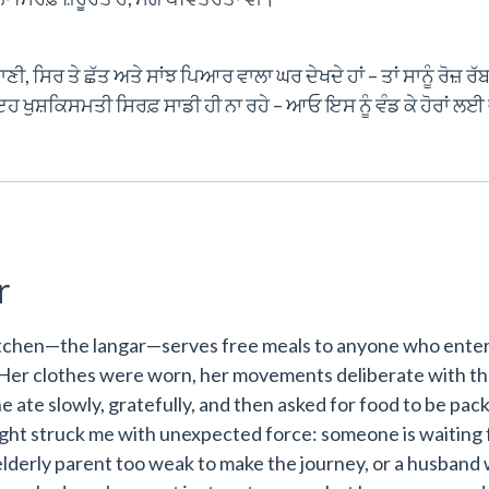
ਪਾਣੀ, ਸਿਰ ਤੇ ਛੱਤ ਅਤੇ ਸਾਂਝ ਪਿਆਰ ਵਾਲਾ ਘਰ ਦੇਖਦੇ ਹਾਂ – ਤਾਂ ਸਾਨੂੰ ਰੋਜ਼ ਰੱ
ਇਹ ਖੁਸ਼ਕਿਸਮਤੀ ਸਿਰਫ਼ ਸਾਡੀ ਹੀ ਨਾ ਰਹੇ – ਆਓ ਇਸ ਨੂੰ ਵੰਡ ਕੇ ਹੋਰਾਂ ਲਈ
r
tchen—the langar—serves free meals to anyone who enters
 Her clothes were worn, her movements deliberate with th
ate slowly, gratefully, and then asked for food to be pac
ught struck me with unexpected force: someone is waiting 
 elderly parent too weak to make the journey, or a husband