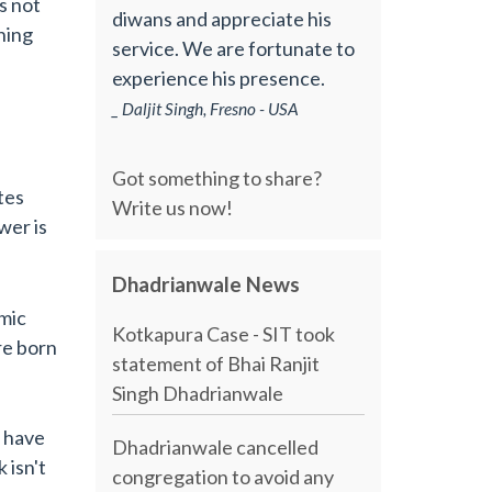
s not
diwans and appreciate his
hing
service. We are fortunate to
experience his presence.
_ Daljit Singh, Fresno - USA
Got something to share?
tes
Write us now!
wer is
Dhadrianwale News
smic
Kotkapura Case - SIT took
re born
statement of Bhai Ranjit
Singh Dhadrianwale
o have
Dhadrianwale cancelled
 isn't
congregation to avoid any