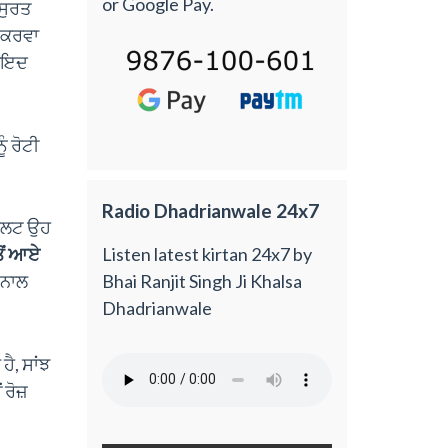
or Google Pay.
-ਸੁਰਤ
ਕ ਕਰਵਾ
਼ਾਇਦ
ੂੰ ਰੋਟੀ
Radio Dhadrianwale 24x7
 ਉਲਟ ਉਹ
 ਤੋਂ ਆਏ
Listen latest kirtan 24x7 by
ਤ ਨਾਲ
Bhai Ranjit Singh Ji Khalsa
Dhadrianwale
ਹੈ, ਸਾਂਝ
 ਰੋਜ਼