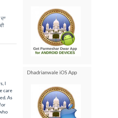
ਬ ਦਾ
 ਵੀ
Dhadrianwale iOS App
, I
e care
ked. As
for
 who