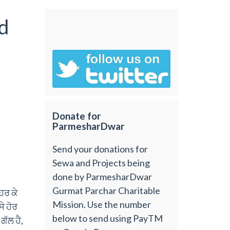
od
Donate for
ParmesharDwar
Send your donations for
Sewa and Projects being
done by ParmesharDwar
Gurmat Parchar Charitable
ਿਰ ਕੇ
Mission. Use the number
ੇ ਹੋਰ
below to send using PayTM
ਗੱਲ ਹੈ,