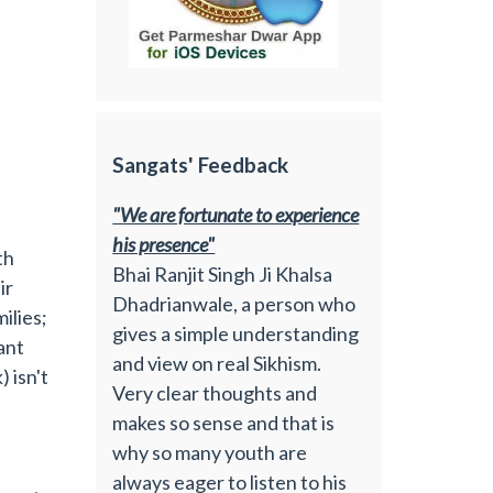
Sangats' Feedback
"We are fortunate to experience
his presence"
th
Bhai Ranjit Singh Ji Khalsa
ir
Dhadrianwale, a person who
ilies;
gives a simple understanding
ant
and view on real Sikhism.
 isn't
Very clear thoughts and
makes so sense and that is
why so many youth are
always eager to listen to his