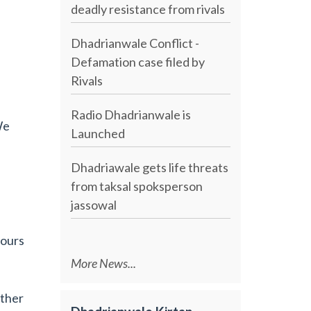
deadly resistance from rivals
Dhadrianwale Conflict -
Defamation case filed by
Rivals
Radio Dhadrianwale is
We
Launched
Dhadriawale gets life threats
from taksal spoksperson
jassowal
vours
More News...
ather